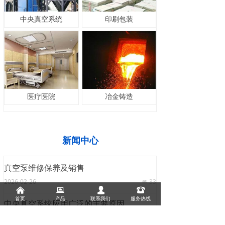
中央真空系统
印刷包装
医疗医院
冶金铸造
新闻中心
真空泵维修保养及销售
2026-02-26
33
넶
낀
뀵
넙
뀰
首页
产品
联系我们
服务热线
中央真空系统应用广泛的主要原因
调查了中央真空系统的浓度后，补偿罐每个都与