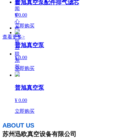
普旭真空泵配件排气滤芯
新
闻
¥ 0.00
中
心
立即购买
在
线
查看更多>
留
普旭真空泵
言
联
¥ 0.00
系
我
立即购买
们
普旭真空泵
¥ 0.00
立即购买
ABOUT US
苏州迅欧真空设备有限公司