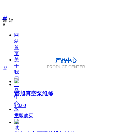
끀
넳
넲
ꁲ
网
站
首
页
关
产品中心
于
PRODUCT CENTER
끀
我
们
产
品
谱旭真空泵维修
中
心
¥ 0.00
应
用
立即购买
领
域