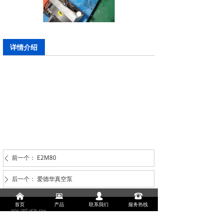
详情介绍
前一个：
E2M80
ꄴ
后一个：
爱德华真空泵
ꄲ
낀
뀵
넙
뀰
首页
产品
联系我们
服务热线
联系我们