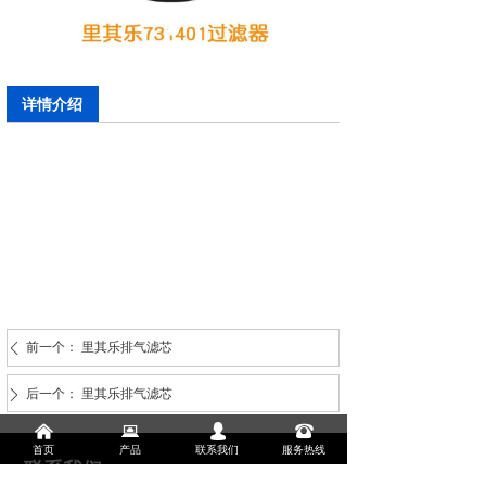
详情介绍
前一个：
里其乐排气滤芯
ꄴ
后一个：
里其乐排气滤芯
ꄲ
낀
뀵
넙
뀰
首页
产品
联系我们
服务热线
联系我们